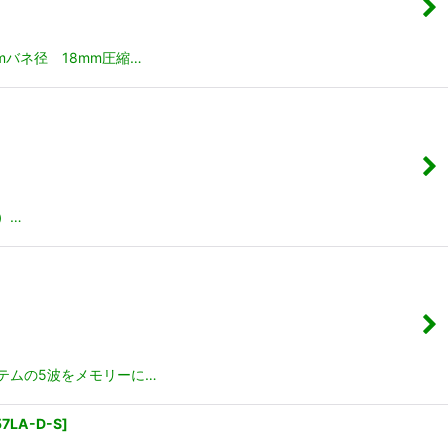
バネ径 18mm圧縮…
）…
ステムの5波をメモリーに…
57LA-D-S
]