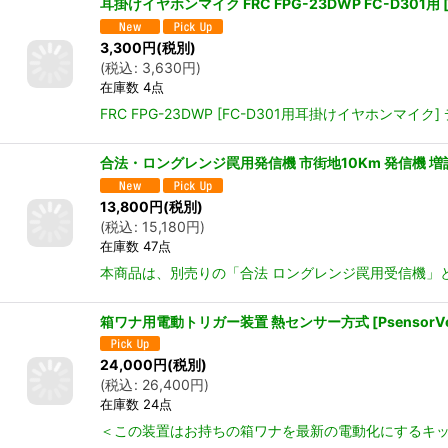
耳掛けイヤホンマイク FRC FPG-23DWP FC-D301用
3,300
円
(税別)
(
税込
:
3,630
円
)
在庫数 4点
FRC FPG-23DWP [FC-D301用耳掛けイヤホン
合法・ロングレンジ罠用発信機 市街地10Km 発信機 増
13,800
円
(税別)
(
税込
:
15,180
円
)
在庫数 47点
本商品は、別売りの「合法 ロングレンジ罠用受信機」
箱ワナ用電動トリガー装置 熱センサー方式
[
PsensorV
24,000
円
(税別)
(
税込
:
26,400
円
)
在庫数 24点
＜この装置はお持ちの箱ワナを最新の電動化にするキッ