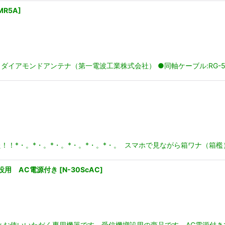
MR5A
]
イアモンドアンテナ（第一電波工業株式会社） ●同軸ケーブル:RG-58
！！*・。*・。*・。*・。*・。*・。 スマホで見ながら箱ワナ（箱檻
増設用 AC電源付き
[
N-30ScAC
]
とお使いいただく専用機器です。受信機増設用の商品です。AC電源付き