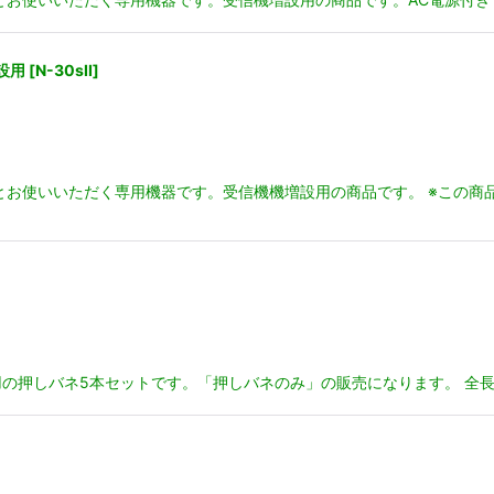
設用
[
N-30sII
]
とお使いいただく専用機器です。受信機機増設用の商品です。 ※この商
押しバネ5本セットです。「押しバネのみ」の販売になります。 全長 1