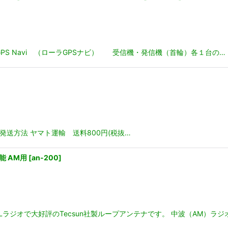
GPS Navi （ローラGPSナビ） 受信機・発信機（首輪）各１台の…
発送方法 ヤマト運輸 送料800円(税抜…
性能 AM用
[
an-200
]
CLラジオで大好評のTecsun社製ループアンテナです。 中波（AM）ラ