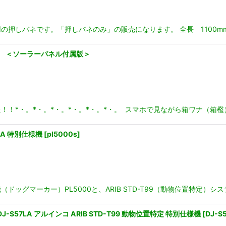
押しバネです。「押しバネのみ」の販売になります。 全長 1100mm
蔵 ＜ソーラーパネル付属版＞
！！*・。*・。*・。*・。*・。*・。 スマホで見ながら箱ワナ（箱檻
LA 特別仕様機
[
pl5000s
]
ッグマーカー）PL5000と、ARIB STD-T99（動物位置特定）シ
-S57LA アルインコ ARIB STD-T99 動物位置特定 特別仕様機
[
DJ-S