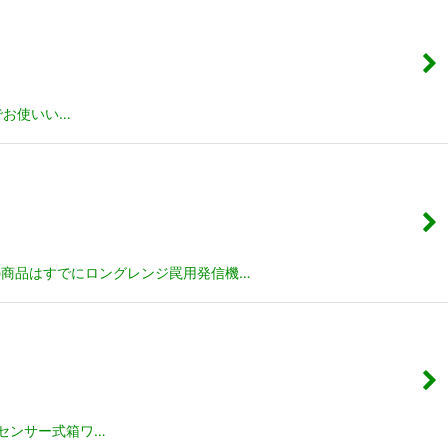
場でお使いい…
の商品はすでにロングレンジ罠用発信機…
センサー式箱ワ…