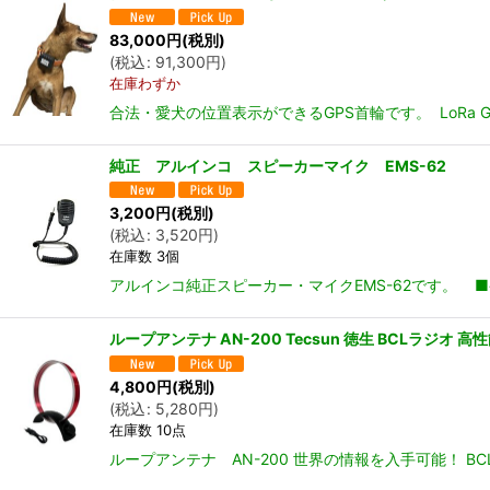
83,000
円
(税別)
(
税込
:
91,300
円
)
在庫わずか
合法・愛犬の位置表示ができるGPS首輪です。 LoRa 
純正 アルインコ スピーカーマイク EMS-62
3,200
円
(税別)
(
税込
:
3,520
円
)
在庫数 3個
アルインコ純正スピーカー・マイクEMS-62です。 ■
ループアンテナ AN-200 Tecsun 徳生 BCLラジオ 高
4,800
円
(税別)
(
税込
:
5,280
円
)
在庫数 10点
ループアンテナ AN-200 世界の情報を入手可能！ B