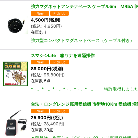
強力マグネットアンテナベース ケーブル5m MR5A
[
4,500
円
(税別)
(
税込
:
4,950
円
)
在庫あり
強力型コンパクトマグネットベース（ケーブル付き） ダ
スマシシLite 箱ワナを遠隔操作
88,000
円
(税別)
(
税込
:
96,800
円
)
在庫数 5点
*・。*・。*・。*・。*・。*・。 特許取得しました
合法・ロングレンジ罠用受信機 市街地10Km 受信機 
25,900
円
(税別)
(
税込
:
28,490
円
)
在庫数 30点
本商品は、別売りの「合法 ロングレンジ罠用発信機」