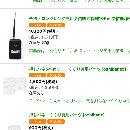
合法・ロングレンジ罠用受信機 市街地10Km 受信機 増
16,100
円
(税別)
(
税込
:
17,710
円
)
在庫数 27点
本商品は、別売りの「合法 ロングレンジ罠用発信機」
押しバネ5本セット くくり罠用パーツ
[
oshibane5
]
4,500
円
(税別)
(
税込
:
4,950
円
)
在庫あり
ワイヤレスなんかいオリジナル穴を掘らないくくり罠用の
押しバネ くくり罠用パーツ
[
oshibane
]
900
円
(税別)