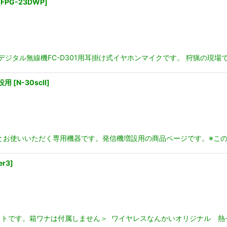
[
FPG-23DWP
]
マイク] デジタル無線機FC-D301用耳掛け式イヤホンマイクです。 狩猟の現
設用
[
N-30scII
]
とお使いいただく専用機器です。発信機増設用の商品ページです。※こ
er3
]
トです。箱ワナは付属しません＞ ワイヤレスなんかいオリジナル 熱