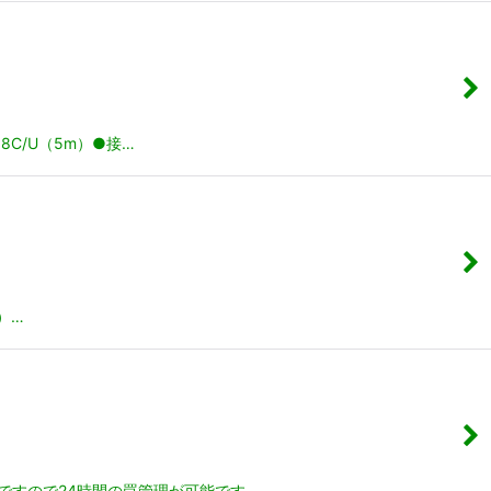
C/U（5m）●接…
）…
ですので24時間の罠管理が可能です…