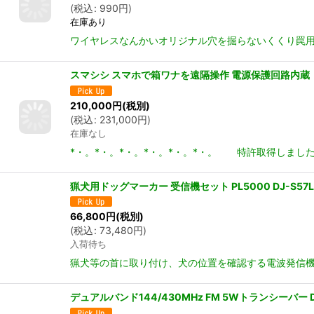
(
税込
:
990
円
)
在庫あり
ワイヤレスなんかいオリジナル穴を掘らないくくり罠用の
スマシシ スマホで箱ワナを遠隔操作 電源保護回路内
210,000
円
(税別)
(
税込
:
231,000
円
)
在庫なし
*・。*・。*・。*・。*・。*・。 特許取得しました
猟犬用ドッグマーカー 受信機セット PL5000 DJ-S57
66,800
円
(税別)
(
税込
:
73,480
円
)
入荷待ち
猟犬等の首に取り付け、犬の位置を確認する電波発信機（ド
デュアルバンド144/430MHz FM 5Wトランシーバー DJ