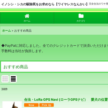
イノシシ・シカの駆除罠をお求めなら【ワイヤレスなんかい】
完全合法のワナ
ホーム
カテゴリ
ホーム
>
おすすめ商品
◆PayPalに対応しました。全てのクレジットカードで決済いただけま
手数料は当社が負担します。
おすすめ商品
38
件
表示数
:
合法・LoRa GPS Navi (ローラGPSナビ） 愛
並び順
: