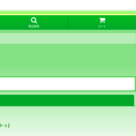
商品検索
カート
閉じる
D-ｃ
]