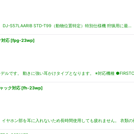
DJ-S57LAARIB STD-T99（動物位置特定）特別仕様機 狩猟用に最…
ク対応
[
fpg-23wp
]
す。 動きに強い耳かけタイプとなります。 ※対応機種 ●FIRSTCOM 
水ジャック対応
[
fh-23wp
]
 イヤホン部を耳に入れないため長時間使用しても疲れません。 衣類の