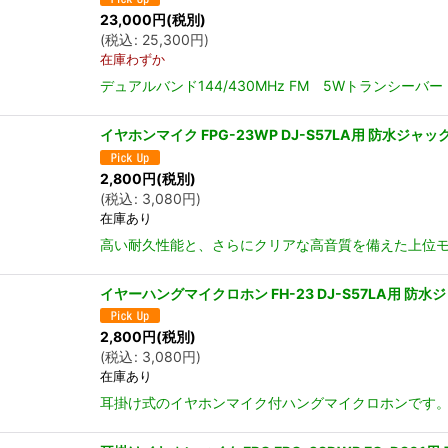
23,000
円
(税別)
(
税込
:
25,300
円
)
在庫わずか
デュアルバンド144/430MHz FM 5Wトランシーバー 
イヤホンマイク FPG-23WP DJ-S57LA用 防水ジャッ
2,800
円
(税別)
(
税込
:
3,080
円
)
在庫あり
高い耐久性能と、さらにクリアな高音質を備えた上位モデルで
イヤーハングマイクロホン FH-23 DJ-S57LA用 防
2,800
円
(税別)
(
税込
:
3,080
円
)
在庫あり
耳掛け式のイヤホンマイク付ハングマイクロホンです。