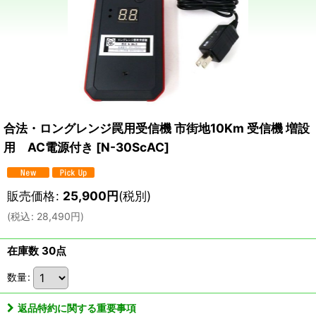
合法・ロングレンジ罠用受信機 市街地10Km 受信機 増設
用 AC電源付き
[
N-30ScAC
]
販売価格
:
25,900
円
(税別)
(
税込
:
28,490
円
)
在庫数 30点
数量
:
返品特約に関する重要事項