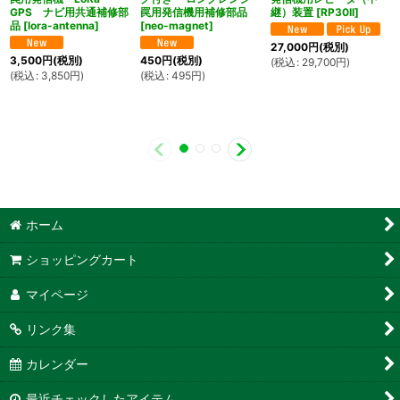
GPS ナビ用共通補修部
罠用発信機用補修部品
継）装置
[
RP30II
]
品
[
lora-antenna
]
[
neo-magnet
]
27,000
円
(税別)
3,500
円
(税別)
450
円
(税別)
(
税込
:
29,700
円
)
(
税込
:
3,850
円
)
(
税込
:
495
円
)
ホーム
ショッピングカート
マイページ
リンク集
カレンダー
最近チェックしたアイテム