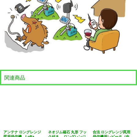
関連商品
アンテナ ロングレンジ
ネオジム磁石 丸形 フッ
合法 ロングレンジ罠用
罠用発信機 LoRa
ク付き ロングレンジ
発信機用レピータ（中