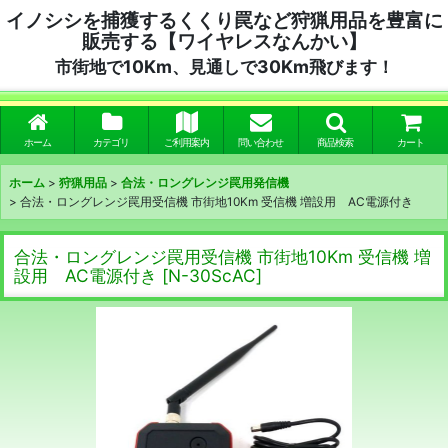
イノシシを捕獲するくくり罠など狩猟用品を豊富に
販売する【ワイヤレスなんかい】
市街地で10Km、見通しで30Km飛びます！
ホーム
カテゴリ
ご利用案内
問い合わせ
商品検索
カート
ホーム
>
狩猟用品
>
合法・ロングレンジ罠用発信機
>
合法・ロングレンジ罠用受信機 市街地10Km 受信機 増設用 AC電源付き
合法・ロングレンジ罠用受信機 市街地10Km 受信機 増
設用 AC電源付き
[
N-30ScAC
]