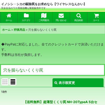
イノシシ・シカの駆除罠をお求めなら【ワイヤレスなんかい】
完全合法のワナ用発信機も製造販売中です
ホーム
カテゴリ
ご利用案内
問い合わせ
商品検索
カート
ホーム
>
狩猟用品
>
穴を掘らないくくり罠
◆PayPalに対応しました。全てのクレジットカードで決済いただけま
す。
手数料は当社が負担します。
穴を掘らないくくり罠
表示順変更
閉じる
18
件
表示数
:
【送料無料】超薄型くくり罠 NH-20TypeA 5台セ