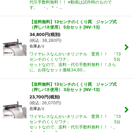
代引手数料無料！！ ※動画は試作時のもので
す。 ・。＊・…
【送料無料】13センチのくくり罠 ジャンプ式
（押しバネ使用） 5台セット
[
NV-13
]
34,800
円
(税別)
(
税込
:
38,280
円
)
在庫あり
ワイヤレスなんかいオリジナル 驚異！！ 「13
センチのくくりワナ」 5台
セットなので、送料・代引手数料無料！！さら
に、お得なセット価格34,80…
【送料無料】13センチのくくり罠 ジャンプ式
（押しバネ使用） 3台セット
[
NV-13
]
23,700
円
(税別)
(
税込
:
26,070
円
)
在庫あり
ワイヤレスなんかいオリジナル 驚異！！ 「13
センチのくくりワナ」 3台
セットなので、送料・代引手数料無料！！ ・。