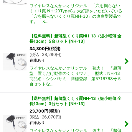
ワイヤレスなんかいオリジナル 「穴を掘らない
くくり罠 NH-20TypeC」大好評をいただいている
「穴を掘らないくくり罠NH-30」の改良型製品で
す。 &…
【送料無料】超薄型くくり罠NH-13（短小軽薄 全
長13cm）5台セット
[
NH-13
]
34,800
円
(税別)
(
税込
:
38,280
円
)
在庫あり
ワイヤレスなんかいオリジナル 強力！！「超薄
型 置くだけ動作のくくりワナ」 型式：NH-13
商品名：シシバサミ 商標登録 第5716768号 5
台セットな…
【送料無料】超薄型くくり罠NH-13（短小軽薄 全
長13cm）3台セット
[
NH-13
]
23,700
円
(税別)
(
税込
:
26,070
円
)
在庫あり
ワイヤレスなんかいオリジナル 強力！！「超薄