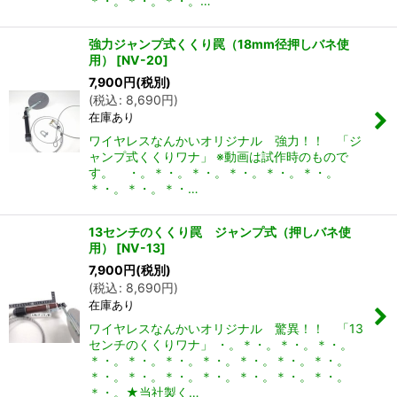
＊・。＊・。＊・。…
強力ジャンプ式くくり罠（18mm径押しバネ使
用）
[
NV-20
]
7,900
円
(税別)
(
税込
:
8,690
円
)
在庫あり
ワイヤレスなんかいオリジナル 強力！！ 「ジ
ャンプ式くくりワナ」 ※動画は試作時のもので
す。 ・。＊・。＊・。＊・。＊・。＊・。
＊・。＊・。＊・…
13センチのくくり罠 ジャンプ式（押しバネ使
用）
[
NV-13
]
7,900
円
(税別)
(
税込
:
8,690
円
)
在庫あり
ワイヤレスなんかいオリジナル 驚異！！ 「13
センチのくくりワナ」 ・。＊・。＊・。＊・。
＊・。＊・。＊・。＊・。＊・。＊・。＊・。
＊・。＊・。＊・。＊・。＊・。＊・。＊・。
＊・。★当社製く…