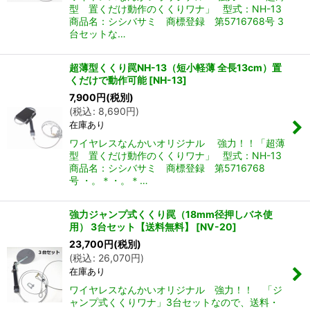
型 置くだけ動作のくくりワナ」 型式：NH-13
商品名：シシバサミ 商標登録 第5716768号 3
台セットな…
超薄型くくり罠NH-13（短小軽薄 全長13cm）置
くだけで動作可能
[
NH-13
]
7,900
円
(税別)
(
税込
:
8,690
円
)
在庫あり
ワイヤレスなんかいオリジナル 強力！！「超薄
型 置くだけ動作のくくりワナ」 型式：NH-13
商品名：シシバサミ 商標登録 第5716768
号 ・。＊・。＊…
強力ジャンプ式くくり罠（18mm径押しバネ使
用） 3台セット【送料無料】
[
NV-20
]
23,700
円
(税別)
(
税込
:
26,070
円
)
在庫あり
ワイヤレスなんかいオリジナル 強力！！ 「ジ
ャンプ式くくりワナ」3台セットなので、送料・