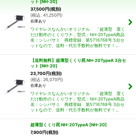
ット
[
NH-20
]
並び順
:
37,500
円
(税別)
(
税込
:
41,250
円
)
在庫あり
絞り込む
ワイヤレスなんかいオリジナル 「超薄型 置く
だけ動作のくくりワナ」型式：NH-20TypeA商品
名：シシバサミ 商標登録 第5716768号 5台セ
ットなので、送料・代引手数料が無料です！…
【送料無料】超薄型くくり罠 NH-20TypeA 3台セ
ット
[
NH-20
]
23,700
円
(税別)
(
税込
:
26,070
円
)
在庫あり
ワイヤレスなんかいオリジナル 「超薄型 置く
だけ動作のくくりワナ」型式：NH-20TypeA商品
名：シシバサミ 商標登録 第5716768号 3台セ
ットなので、送料・代引手数料が無料です！…
超薄型くくり罠 NH-20TypeA
[
NH-20
]
7,900
円
(税別)