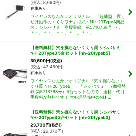
(
税込
:
8,690
円
)
在庫あり
ワイヤレスなんかいオリジナル 「超薄型 置く
だけ動作のくくりワナ」型式：NH-20TypeA商品
名：シシバサミ 商標登録 第5716768号 ・。
＊・。＊・。＊・。＊・。＊・。…
【送料無料】穴を掘らないくくり罠 シシバサミ
NH-20TypeB 5台セット
[
nh-20typeb5
]
39,500
円
(税別)
(
税込
:
43,450
円
)
在庫あり
ワイヤレスなんかいオリジナル「穴を掘らないく
くり罠 NH-20TypeB」 「シシバサミ」（商標登
録 第5716768号）5台セットなので、送料・代引
手数料が無料です！ 大好評発売中のNH-…
【送料無料】穴を掘らないくくり罠 シシバサミ
NH-20TypeB 3台セット
[
nh-20typeb3
]
23,700
円
(税別)
(
税込
:
26,070
円
)