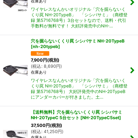
在庫あり
ワイヤレスなんかいオリジナル「穴を掘らないく
くり罠 NH-20TypeB」 「シシバサミ」（商標登
録 第5716768号）3台セットなので、送料・代引
手数料が無料です！ 大好評発売中のNH-…
穴を掘らないくくり罠 シシバサミ NH-20TypeB
[
nh-20typeb
]
7,900
円
(税別)
(
税込
:
8,690
円
)
在庫あり
ワイヤレスなんかいオリジナル「穴を掘らないく
くり罠 NH-20TypeB」 「シシバサミ」（商標登
録 第5716768号） 大好評発売中のNH-20TypeB
にアンダーカバーが付きました。土…
【送料無料】穴を掘らないくくり罠 シシバサミ
NH-20TypeC 5台セット
[
NH-20TypeC5set
]
37,500
円
(税別)
(
税込
:
41,250
円
)
在庫あり