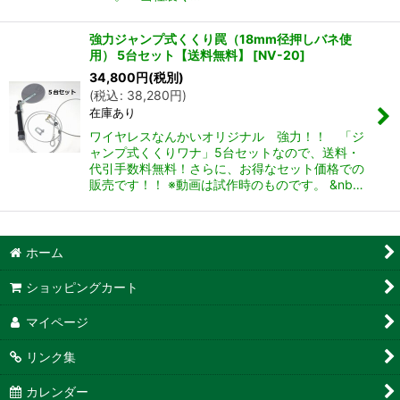
強力ジャンプ式くくり罠（18mm径押しバネ使
用） 5台セット【送料無料】
[
NV-20
]
34,800
円
(税別)
(
税込
:
38,280
円
)
在庫あり
ワイヤレスなんかいオリジナル 強力！！ 「ジ
ャンプ式くくりワナ」5台セットなので、送料・
代引手数料無料！さらに、お得なセット価格での
販売です！！ ※動画は試作時のものです。 &nb…
ホーム
ショッピングカート
マイページ
リンク集
カレンダー