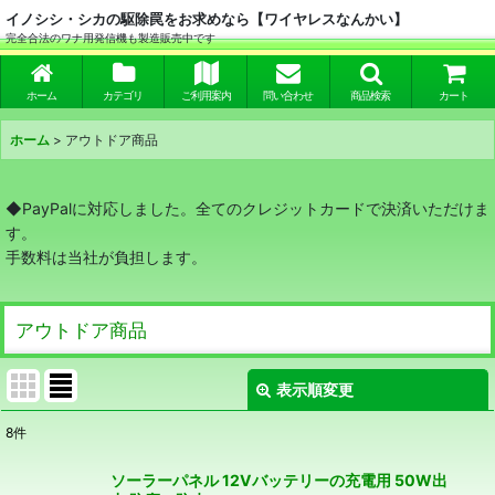
イノシシ・シカの駆除罠をお求めなら【ワイヤレスなんかい】
完全合法のワナ用発信機も製造販売中です
ホーム
カテゴリ
ご利用案内
問い合わせ
商品検索
カート
ホーム
>
アウトドア商品
◆PayPalに対応しました。全てのクレジットカードで決済いただけま
す。
手数料は当社が負担します。
アウトドア商品
表示順変更
閉じる
8
件
表示数
:
ソーラーパネル 12Vバッテリーの充電用 50W出