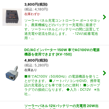
3,800
円
(税別)
(
税込
:
4,180
円
)
在庫わずか
ソーラーパネル充電コントローラー ボートやヨッ
ト、農業機械などのバッテリー充電用に最適で
す。ソーラーパネルとバッテリーの間に設置して
過充電や逆流を防止します。 ・12Vの鉛蓄電池
用・…
DC/ACインバーター 150W 車でAC100Vの電源
機器を使用できます
[
KV-150
]
4,800
円
(税別)
(
税込
:
5,280
円
)
在庫あり
■車でAC100V（50/60Hz）の電源機器を使うこ
とができます。 ■ノートパソコンやDVD、携帯電
話の充電器などを車で使うのに便利！ ■シガープ
ラグでの接続になります。 ◆入力：DC12V ※当
社…
ソーラーパネル 12Vバッテリーの充電用 20W出