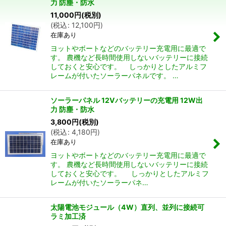
力 防塵・防水
並び順
:
11,000
円
(税別)
(
税込
:
12,100
円
)
在庫あり
絞り込む
ヨットやボートなどのバッテリー充電用に最適で
す。 農機など長時間使用しないバッテリーに接続
しておくと安心です。 しっかりとしたアルミフ
レームが付いたソーラーパネルです。 …
ソーラーパネル 12Vバッテリーの充電用 12W出
力 防塵・防水
3,800
円
(税別)
(
税込
:
4,180
円
)
在庫あり
ヨットやボートなどのバッテリー充電用に最適で
す。 農機など長時間使用しないバッテリーに接続
しておくと安心です。 しっかりとしたアルミフ
レームが付いたソーラーパネ…
太陽電池モジュール（4W）直列、並列に接続可
ラミ加工済