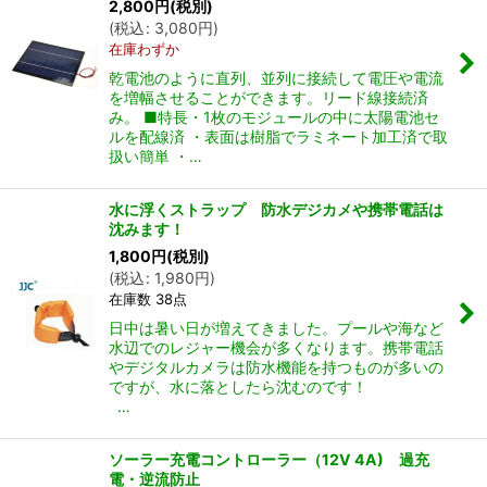
2,800
円
(税別)
(
税込
:
3,080
円
)
在庫わずか
乾電池のように直列、並列に接続して電圧や電流
を増幅させることができます。リード線接続済
み。 ■特長・1枚のモジュールの中に太陽電池セ
ルを配線済 ・表面は樹脂でラミネート加工済で取
扱い簡単 ・…
水に浮くストラップ 防水デジカメや携帯電話は
沈みます！
1,800
円
(税別)
(
税込
:
1,980
円
)
在庫数 38点
日中は暑い日が増えてきました。プールや海など
水辺でのレジャー機会が多くなります。携帯電話
やデジタルカメラは防水機能を持つものが多いの
ですが、水に落としたら沈むのです！
…
ソーラー充電コントローラー（12V 4A) 過充
電・逆流防止