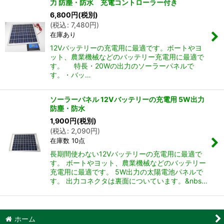
力 防塵・防水 充電コントローラー付き
6,800
円
(税別)
(
税込
:
7,480
円
)
在庫あり
12Vバッテリーの充電用に最適です。ボートやヨ
ット、農業機械などのバッテリー充電用に最適で
す。 特長・20Wの出力のソーラーパネルで
す。・バッ…
ソーラーパネル 12Vバッテリーの充電用 5W出力
防塵・防水
1,900
円
(税別)
(
税込
:
2,090
円
)
在庫数 10点
長期間使わない12Vバッテリーの充電用に最適で
す。 ボートやヨット、農業機械などのバッテリー
充電用に最適です。 5W出力の太陽電池パネルで
す。 出力コネクタは裏面についています。&nbs…
ホーム