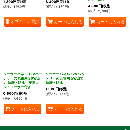
1,800
円
(税別)
3,800
円
(税別)
4,800
円
(税別)
(
税込
:
1,980
円
)
(
税込
:
4,180
円
)
(
税込
:
5,280
円
)
オプション選択
カートに入れる
カートに入れる
ソーラーパネル 12Vバッ
ソーラーパネル 12Vバッ
テリーの充電用 20W出
テリーの充電用 5W出力
力 防塵・防水 充電コ
防塵・防水
ントローラー付き
1,900
円
(税別)
6,800
円
(税別)
(
税込
:
2,090
円
)
(
税込
:
7,480
円
)
カートに入れる
カートに入れる