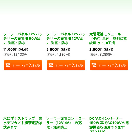
並び順
:
絞り込む
ソーラーパネル 12Vバッ
ソーラーパネル 12Vバッ
太陽電池モジュール
テリーの充電用 50W出
テリーの充電用 12W出
（4W）直列、並列に接
力 防塵・防水
力 防塵・防水
続可 ラミ加工済
11,000
円
(税別)
3,800
円
(税別)
2,800
円
(税別)
(
税込
:
12,100
円
)
(
税込
:
4,180
円
)
(
税込
:
3,080
円
)
カートに入れる
カートに入れる
カートに入れる
水に浮くストラップ 防
ソーラー充電コントロー
DC/ACインバーター
水デジカメや携帯電話は
ラー（12V 4A) 過充
150W 車でAC100Vの電
沈みます！
電・逆流防止
源機器を使用できます
[
KV-150
]