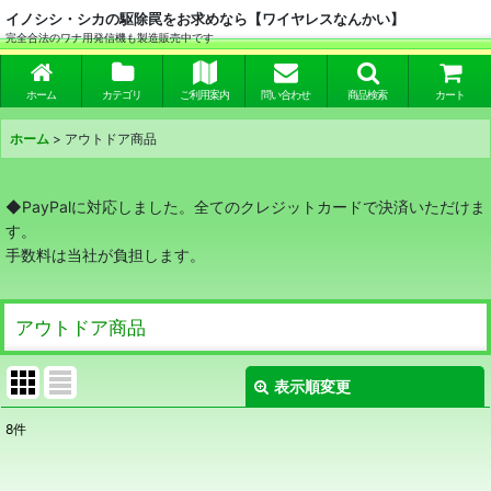
イノシシ・シカの駆除罠をお求めなら【ワイヤレスなんかい】
完全合法のワナ用発信機も製造販売中です
ホーム
カテゴリ
ご利用案内
問い合わせ
商品検索
カート
ホーム
>
アウトドア商品
◆PayPalに対応しました。全てのクレジットカードで決済いただけま
す。
手数料は当社が負担します。
アウトドア商品
表示順変更
閉じる
8
件
表示数
: