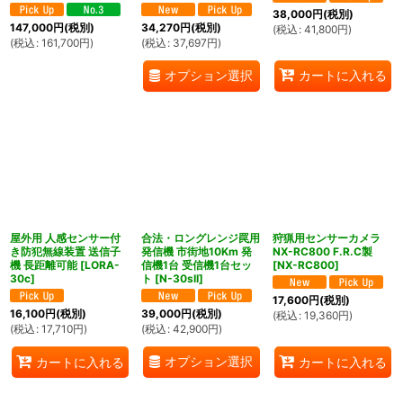
38,000
円
(税別)
147,000
円
(税別)
34,270
円
(税別)
(
税込
:
41,800
円
)
(
税込
:
161,700
円
)
(
税込
:
37,697
円
)
オプション選択
カートに入れる
屋外用 人感センサー付
合法・ロングレンジ罠用
狩猟用センサーカメラ
き防犯無線装置 送信子
発信機 市街地10Km 発
NX-RC800 F.R.C製
機 長距離可能
[
LORA-
信機1台 受信機1台セッ
[
NX-RC800
]
30c
]
ト
[
N-30sII
]
17,600
円
(税別)
16,100
円
(税別)
39,000
円
(税別)
(
税込
:
19,360
円
)
(
税込
:
17,710
円
)
(
税込
:
42,900
円
)
オプション選択
カートに入れる
カートに入れる