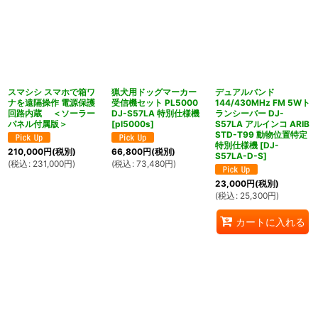
スマシシ スマホで箱ワ
猟犬用ドッグマーカー
デュアルバンド
ナを遠隔操作 電源保護
受信機セット PL5000
144/430MHz FM 5Wト
回路内蔵 ＜ソーラー
DJ-S57LA 特別仕様機
ランシーバー DJ-
パネル付属版＞
[
pl5000s
]
S57LA アルインコ ARIB
STD-T99 動物位置特定
特別仕様機
[
DJ-
210,000
円
(税別)
66,800
円
(税別)
S57LA-D-S
]
(
税込
:
231,000
円
)
(
税込
:
73,480
円
)
23,000
円
(税別)
(
税込
:
25,300
円
)
カートに入れる