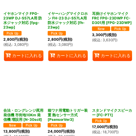
イヤホンマイク FPG-
イヤーハングマイクロホ
耳掛けイヤホンマイク
23WP DJ-S57LA用 防
ン FH-23 DJ-S57LA用
FRC FPG-23DWP FC-
水ジャック対応
[
fpg-
防水ジャック対応
[
fh-
D301用
[
FPG-23DWP
]
23wp
]
23wp
]
3,300
円
(税別)
2,800
円
(税別)
2,800
円
(税別)
(
税込
:
3,630
円
)
(
税込
:
3,080
円
)
(
税込
:
3,080
円
)
カートに入れる
カートに入れる
カートに入れる
合法・ロングレンジ罠用
箱ワナ用電動トリガー装
スタンドマイクスピーカ
発信機 市街地10Km 発
置 熱センサー方式
ー
[
FC-PT1
]
信機 増設用
[
N-30scII
]
[
PsensorVer3
]
17,000
円
(税別)
13,800
円
(税別)
24,000
円
(税別)
(
税込
:
18,700
円
)