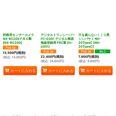
狩猟用センサーカメラ
デジタルトランシーバー
穴を掘らないくくり罠
NX-RC200 F.R.C製
FC-D301 デジタル簡易
シシバサミ NH-
[
NX-RC200
]
無線登録局 FRC製
[
fc-
20TypeC
[
NH-
d301
]
20TypeC
]
13,500
円
(税別)
22,400
円
(税別)
7,900
円
(税別)
(
税込
:
14,850
円
)
(
税込
:
24,640
円
)
(
税込
:
8,690
円
)
カートに入れる
カートに入れる
カートに入れる