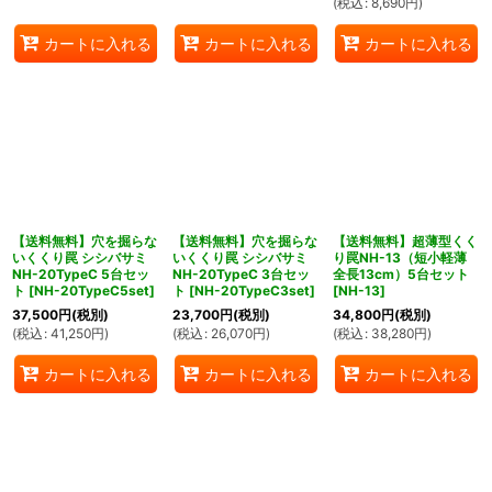
(
税込
:
8,690
円
)
カートに入れる
カートに入れる
カートに入れる
【送料無料】穴を掘らな
【送料無料】穴を掘らな
【送料無料】超薄型くく
いくくり罠 シシバサミ
いくくり罠 シシバサミ
り罠NH-13（短小軽薄
NH-20TypeC 5台セッ
NH-20TypeC 3台セッ
全長13cm）5台セット
ト
[
NH-20TypeC5set
]
ト
[
NH-20TypeC3set
]
[
NH-13
]
37,500
円
(税別)
23,700
円
(税別)
34,800
円
(税別)
(
税込
:
41,250
円
)
(
税込
:
26,070
円
)
(
税込
:
38,280
円
)
カートに入れる
カートに入れる
カートに入れる