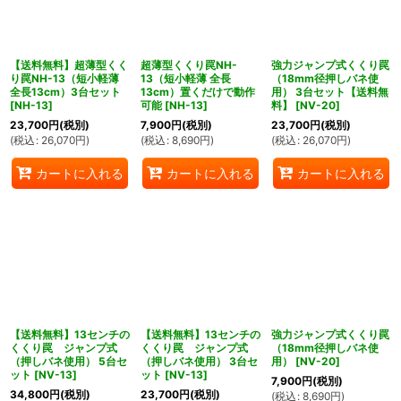
【送料無料】超薄型くく
超薄型くくり罠NH-
強力ジャンプ式くくり罠
り罠NH-13（短小軽薄
13（短小軽薄 全長
（18mm径押しバネ使
全長13cm）3台セット
13cm）置くだけで動作
用） 3台セット【送料無
[
NH-13
]
可能
[
NH-13
]
料】
[
NV-20
]
23,700
円
(税別)
7,900
円
(税別)
23,700
円
(税別)
(
税込
:
26,070
円
)
(
税込
:
8,690
円
)
(
税込
:
26,070
円
)
カートに入れる
カートに入れる
カートに入れる
【送料無料】13センチの
【送料無料】13センチの
強力ジャンプ式くくり罠
くくり罠 ジャンプ式
くくり罠 ジャンプ式
（18mm径押しバネ使
（押しバネ使用） 5台セ
（押しバネ使用） 3台セ
用）
[
NV-20
]
ット
[
NV-13
]
ット
[
NV-13
]
7,900
円
(税別)
34,800
円
(税別)
23,700
円
(税別)
(
税込
:
8,690
円
)