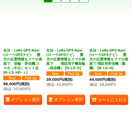
並び順
:
絞り込む
合法・LoRa GPS Navi
合法・LoRa GPS Navi
合法・LoRa GPS Navi
(ローラGPSナビ） 愛
(ローラGPSナビ） 愛
(ローラGPSナビ） 愛
犬の位置情報をスマホ画
犬の位置情報をスマホ画
犬の位置情報をスマホ画
面で 首輪・受信機.ス
面で 増設用子機首輪
面で 増設用受信機（親
マホ（中古）セット品
（発信機）
[
N-LG-D
]
機）
[
N-LG-H
]
[
N-LG-HD-ｃ
]
39,000
円
(税別)
44,000
円
(税別)
98,000
円
(税別)
(
税込
:
42,900
円
)
(
税込
:
48,400
円
)
(
税込
:
107,800
円
)
オプション選択
オプション選択
カートに入れる