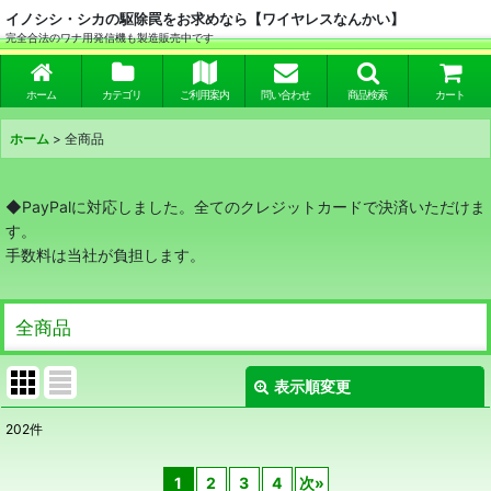
イノシシ・シカの駆除罠をお求めなら【ワイヤレスなんかい】
完全合法のワナ用発信機も製造販売中です
ホーム
カテゴリ
ご利用案内
問い合わせ
商品検索
カート
ホーム
>
全商品
◆PayPalに対応しました。全てのクレジットカードで決済いただけま
す。
手数料は当社が負担します。
全商品
表示順変更
閉じる
202
件
表示数
:
1
2
3
4
次
»