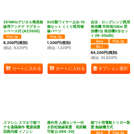
351MHzデジタル簡易無
SUS製ワイヤー止め 10
合法・ロングレンジ罠用
線用アンテナ マグネッ
個セット くくり罠用補
発信機 市街地10Km 受
トベース付
[
AZ350S
]
修パーツ
信機1台 発信機5台セッ
ト
[
N-30sII5
]
8,200
円
(税別)
1,200
円
(税別)
(
税込
:
9,020
円
)
(
税込
:
1,320
円
)
84,200
円
(税別)
(
税込
:
92,620
円
)
オプション選択
カートに入れる
カートに入れる
スマシシ スマホで箱ワ
屋外用 人感センサー付
箱ワナ用電動トリガー装
ナを遠隔操作 電源保護
き防犯無線装置 長距離
置 無線機方式
回路内蔵 イノシシ
可能
[
LORA-30
]