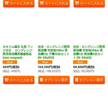
カートに入れる
カートに入れる
カートに入れる
ネオジム磁石 丸形 フッ
合法・ロングレンジ罠用
合法・ロングレンジ罠用
ク付き ロングレンジ
発信機 市街地10Km 受
発信機 市街地10Km 受
罠用発信機用補修部品
信機1台 子機10台セット
信機1台 発信機3台セッ
[
neo-magnet
]
[
N-30sII10
]
ト
[
N-30sII3
]
450
円
(税別)
154,100
円
(税別)
59,600
円
(税別)
(
税込
:
495
円
)
(
税込
:
169,510
円
)
(
税込
:
65,560
円
)
オプション選択
オプション選択
カートに入れる