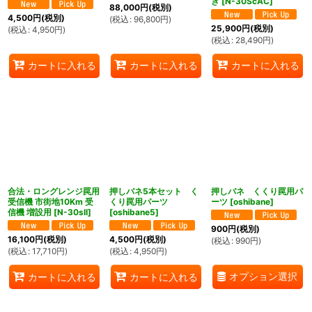
き
[
N-30ScAC
]
88,000
円
(税別)
4,500
円
(税別)
(
税込
:
96,800
円
)
25,900
円
(税別)
(
税込
:
4,950
円
)
(
税込
:
28,490
円
)
カートに入れる
カートに入れる
カートに入れる
合法・ロングレンジ罠用
押しバネ5本セット く
押しバネ くくり罠用パ
受信機 市街地10Km 受
くり罠用パーツ
ーツ
[
oshibane
]
信機 増設用
[
N-30sII
]
[
oshibane5
]
900
円
(税別)
16,100
円
(税別)
4,500
円
(税別)
(
税込
:
990
円
)
(
税込
:
17,710
円
)
(
税込
:
4,950
円
)
オプション選択
カートに入れる
カートに入れる