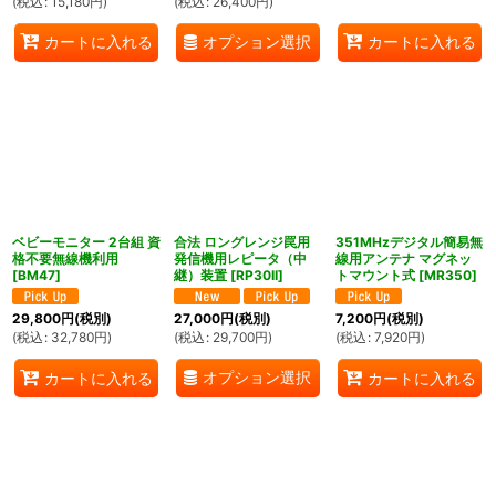
(
税込
:
15,180
円
)
(
税込
:
26,400
円
)
オプション選択
カートに入れる
カートに入れる
ベビーモニター 2台組 資
合法 ロングレンジ罠用
351MHzデジタル簡易無
格不要無線機利用
発信機用レピータ（中
線用アンテナ マグネッ
[
BM47
]
継）装置
[
RP30II
]
トマウント式
[
MR350
]
29,800
円
(税別)
27,000
円
(税別)
7,200
円
(税別)
(
税込
:
32,780
円
)
(
税込
:
29,700
円
)
(
税込
:
7,920
円
)
オプション選択
カートに入れる
カートに入れる