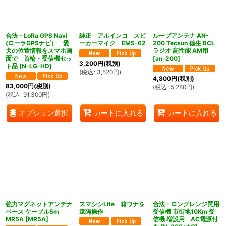
合法・LoRa GPS Navi
純正 アルインコ スピ
ループアンテナ AN-
(ローラGPSナビ） 愛
ーカーマイク EMS-62
200 Tecsun 徳生 BCL
犬の位置情報をスマホ画
ラジオ 高性能 AM用
面で 首輪・受信機セッ
[
an-200
]
3,200
円
(税別)
ト品
[
N-LG-HD
]
(
税込
:
3,520
円
)
4,800
円
(税別)
83,000
円
(税別)
(
税込
:
5,280
円
)
(
税込
:
91,300
円
)
オプション選択
カートに入れる
カートに入れる
強力マグネットアンテナ
スマシシLite 箱ワナを
合法・ロングレンジ罠用
ベース ケーブル5m
遠隔操作
受信機 市街地10Km 受
MR5A
[
MR5A
]
信機 増設用 AC電源付