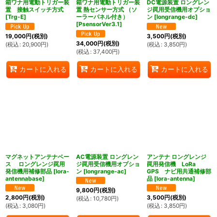
箱ワナ用電動トリガー装
箱ワナ用電動トリガー装
DC電源装置 ロングレン
置 接触スイッチ方式
置 熱センサー方式 （ソ
ジ罠用受信機用オプショ
[
Trg-E
]
ーラーパネル付き）
ン
[
longrange-dc
]
[
PsensorVer3.1
]
19,000
円
(税別)
3,500
円
(税別)
34,000
円
(税別)
(
税込
:
20,900
円
)
(
税込
:
3,850
円
)
(
税込
:
37,400
円
)
カートに入れる
カートに入れる
カートに入れる
マグネットアンテナベー
AC電源装置 ロングレン
アンテナ ロングレンジ
ス ロングレンジ罠用
ジ罠用受信機用オプショ
罠用発信機 LoRa
発信機用補修部品
[
lora-
ン
[
longrange-ac
]
GPS ナビ用共通補修部
antennabase
]
品
[
lora-antenna
]
9,800
円
(税別)
2,800
円
(税別)
3,500
円
(税別)
(
税込
:
10,780
円
)
(
税込
:
3,080
円
)
(
税込
:
3,850
円
)