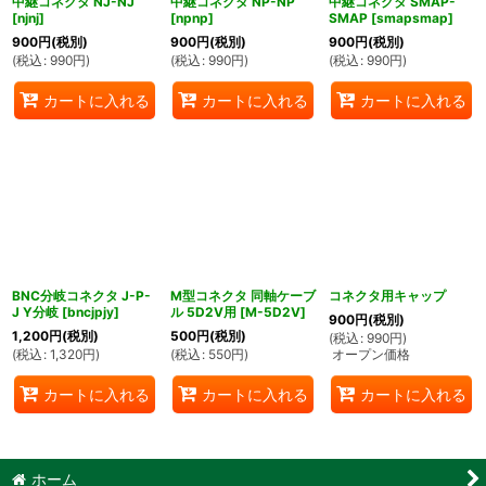
中継コネクタ NJ-NJ
中継コネクタ NP-NP
中継コネクタ SMAP-
[
njnj
]
[
npnp
]
SMAP
[
smapsmap
]
900
円
(税別)
900
円
(税別)
900
円
(税別)
(
税込
:
990
円
)
(
税込
:
990
円
)
(
税込
:
990
円
)
カートに入れる
カートに入れる
カートに入れる
BNC分岐コネクタ J-P-
M型コネクタ 同軸ケーブ
コネクタ用キャップ
J Y分岐
[
bncjpjy
]
ル 5D2V用
[
M-5D2V
]
900
円
(税別)
1,200
円
(税別)
500
円
(税別)
(
税込
:
990
円
)
(
税込
:
1,320
円
)
(
税込
:
550
円
)
オープン価格
カートに入れる
カートに入れる
カートに入れる
ホーム