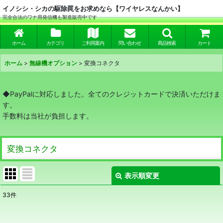
イノシシ・シカの駆除罠をお求めなら【ワイヤレスなんかい】
完全合法のワナ用発信機も製造販売中です
ホーム
カテゴリ
ご利用案内
問い合わせ
商品検索
カート
ホーム
>
無線機オプション
>
変換コネクタ
◆PayPalに対応しました。全てのクレジットカードで決済いただけま
す。
手数料は当社が負担します。
変換コネクタ
表示順変更
閉じる
33
件
表示数
: