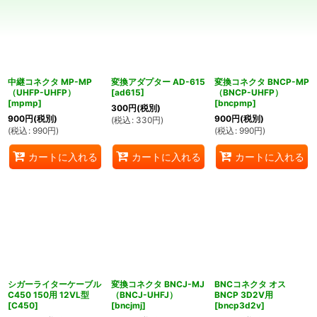
並び順
:
絞り込む
中継コネクタ MP-MP
変換アダプター AD-615
変換コネクタ BNCP-MP
（UHFP-UHFP）
[
ad615
]
（BNCP-UHFP）
[
mpmp
]
[
bncpmp
]
300
円
(税別)
900
円
(税別)
900
円
(税別)
(
税込
:
330
円
)
(
税込
:
990
円
)
(
税込
:
990
円
)
カートに入れる
カートに入れる
カートに入れる
シガーライターケーブル
変換コネクタ BNCJ-MJ
BNCコネクタ オス
C450 150用 12VL型
（BNCJ-UHFJ）
BNCP 3D2V用
[
C450
]
[
bncjmj
]
[
bncp3d2v
]