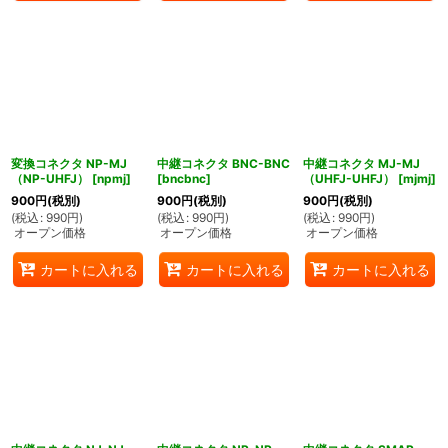
変換コネクタ NP-MJ
中継コネクタ BNC-BNC
中継コネクタ MJ-MJ
（NP-UHFJ）
[
npmj
]
[
bncbnc
]
（UHFJ-UHFJ）
[
mjmj
]
900
円
(税別)
900
円
(税別)
900
円
(税別)
(
税込
:
990
円
)
(
税込
:
990
円
)
(
税込
:
990
円
)
オープン価格
オープン価格
オープン価格
カートに入れる
カートに入れる
カートに入れる