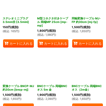
ステレオミニプラグ
M型コネクタ付きケーブ
同軸変換ケーブル MJ-
3.5mm径
[
3.5mini
]
ル 両端MP 25cm
[
mp-
FP 約30cm
[
mj-fp
]
mp
]
150
円
(税別)
1,500
円
(税別)
1,800
円
(税別)
(
税込
:
165
円
)
(
税込
:
1,650
円
)
(
税込
:
1,980
円
)
カートに入れる
カートに入れる
カートに入れる
変換ケーブル BNCP-MJ
BNCケーブル 両端BNC
BNCケーブル 両端BNC
約30cm
[
bncp-mj
]
オス 5m 金
オス（2m金）
1,500
円
(税別)
1,900
円
(税別)
1,500
円
(税別)
(
税込
:
1,650
円
)
(
税込
:
2,090
円
)
(
税込
:
1,650
円
)