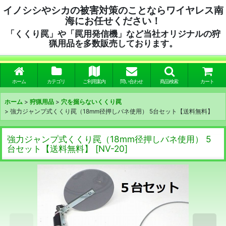
イノシシやシカの被害対策のことならワイヤレス南
海にお任せください！
「くくり罠」や「罠用発信機」など当社オリジナルの狩
猟用品を多数販売しております。
ホーム
カテゴリ
ご利用案内
問い合わせ
商品検索
カート
ホーム
>
狩猟用品
>
穴を掘らないくくり罠
>
強力ジャンプ式くくり罠（18mm径押しバネ使用） 5台セット【送料無料】
強力ジャンプ式くくり罠（18mm径押しバネ使用） 5
台セット【送料無料】
[
NV-20
]