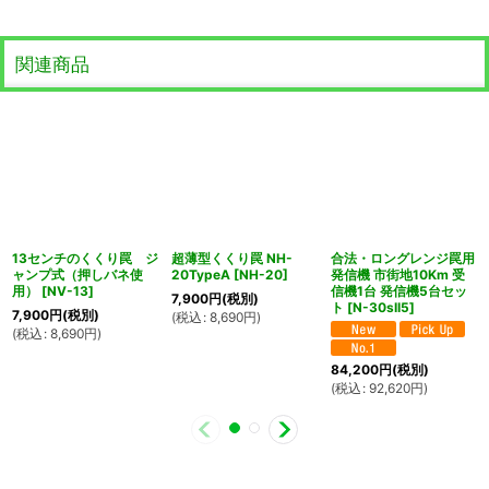
関連商品
13センチのくくり罠 ジ
超薄型くくり罠 NH-
合法・ロングレンジ罠用
ャンプ式（押しバネ使
20TypeA
[
NH-20
]
発信機 市街地10Km 受
用）
[
NV-13
]
信機1台 発信機5台セッ
7,900
円
(税別)
ト
[
N-30sII5
]
7,900
円
(税別)
(
税込
:
8,690
円
)
(
税込
:
8,690
円
)
84,200
円
(税別)
(
税込
:
92,620
円
)