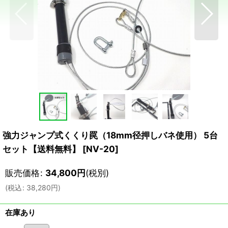
強力ジャンプ式くくり罠（18mm径押しバネ使用） 5台
セット【送料無料】
[
NV-20
]
販売価格
:
34,800
円
(税別)
(
税込
:
38,280
円
)
在庫あり