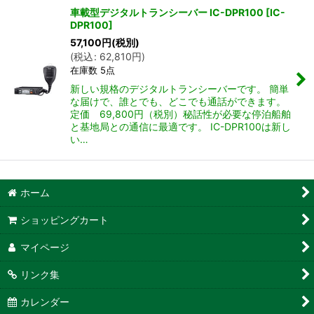
車載型デジタルトランシーバー IC-DPR100
[
IC-
DPR100
]
57,100
円
(税別)
(
税込
:
62,810
円
)
在庫数 5点
新しい規格のデジタルトランシーバーです。 簡単
な届けで、誰とでも、どこでも通話ができます。
定価 69,800円（税別）秘話性が必要な停泊船舶
と基地局との通信に最適です。 IC-DPR100は新し
い…
ホーム
ショッピングカート
マイページ
リンク集
カレンダー