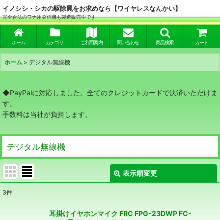
イノシシ・シカの駆除罠をお求めなら【ワイヤレスなんかい】
完全合法のワナ用発信機も製造販売中です
ホーム
カテゴリ
ご利用案内
問い合わせ
商品検索
カート
ホーム
>
デジタル無線機
◆PayPalに対応しました。全てのクレジットカードで決済いただけま
す。
手数料は当社が負担します。
デジタル無線機
表示順変更
閉じる
3
件
表示数
:
耳掛けイヤホンマイク FRC FPG-23DWP FC-