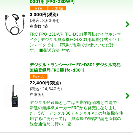
D301用
[
FPG-23DWP
]
並び順
:
3,300
円
(税別)
(
税込
:
3,630
円
)
絞り込む
在庫数 4点
FRC FPG-23DWP [FC-D301用耳掛けイヤホンマ
イク] デジタル無線機FC-D301用耳掛け式イヤホ
ンマイクです。 狩猟の現場でお使いいただけま
す。 ■発送方法 ヤマ…
デジタルトランシーバー FC-D301 デジタル簡易
無線登録局 FRC製
[
fc-d301
]
22,400
円
(税別)
(
税込
:
24,640
円
)
在庫あり
デジタル登録局としては画期的な価格と性能で、
新進の無線機メーカーFRCから発売になりまし
た。5W デジタル30チャンネル※この無線機を使
用するにあたっては、無線局の登録申請を管轄の
総合通信局に行い、登…