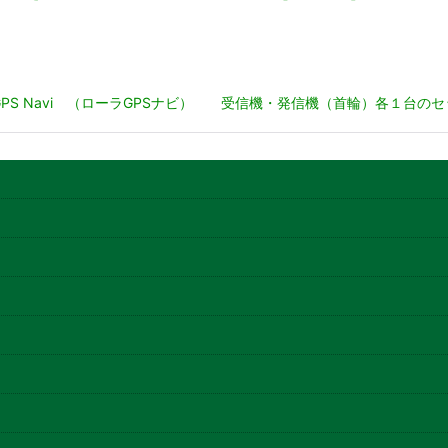
a GPS Navi （ローラGPSナビ） 受信機・発信機（首輪）各１