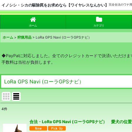
イノシシ・シカの駆除罠をお求めなら【ワイヤレスなんかい】
完全合法のワナ
ホーム
カテゴリ
ホーム
>
狩猟用品
>
LoRa GPS Navi (ローラGPSナビ）
◆PayPalに対応しました。全てのクレジットカードで決済いただけま
手数料は当社が負担します。
LoRa GPS Navi (ローラGPSナビ）
4
件
表示数
:
合法・LoRa GPS Navi (ローラGPSナビ） 愛
並び順
: