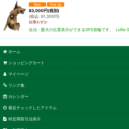
83,000
円
(税別)
(
税込
:
91,300
円
)
在庫わずか
合法・愛犬の位置表示ができるGPS首輪です。 LoR
ホーム
ショッピングカート
マイページ
リンク集
カレンダー
最近チェックしたアイテム
特定商取引法表示