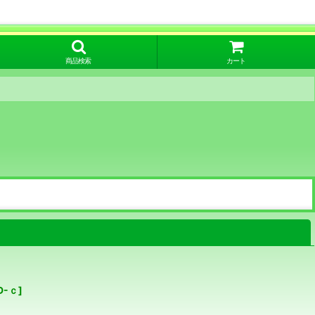
商品検索
カート
閉じる
D-ｃ
]