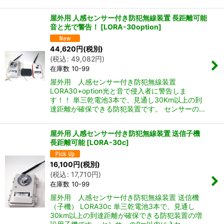
屋外用 人感センサー付き防犯無線装置 長距離可能
音と光で警告！
[
LORA-30option
]
44,620
円
(税別)
(
税込
:
49,082
円
)
在庫数 10-99
屋外用 人感センサー付き防犯無線装置
LORA30+option光と音で侵入者に警告しま
す！！ 単三乾電池3本で、見通し30Km以上の到
達距離が確保できる防犯装置です。 センサーの…
屋外用 人感センサー付き防犯無線装置 送信子機
長距離可能
[
LORA-30c
]
16,100
円
(税別)
(
税込
:
17,710
円
)
在庫数 10-99
屋外用 人感センサー付き防犯無線装置 送信機
（子機） LORA30c 単三乾電池3本で、見通し
30km以上の到達距離が確保できる防犯装置の増