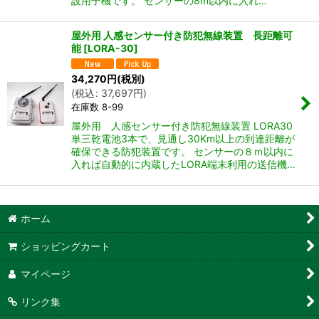
設用子機です。 センサーの8m以内に入れ…
屋外用 人感センサー付き防犯無線装置 長距離可
能
[
LORA-30
]
34,270
円
(税別)
(
税込
:
37,697
円
)
在庫数 8-99
屋外用 人感センサー付き防犯無線装置 LORA30
単三乾電池3本で、見通し30Km以上の到達距離が
確保できる防犯装置です。 センサーの８ｍ以内に
入れば自動的に内蔵したLORA端末利用の送信機…
ホーム
ショッピングカート
マイページ
リンク集