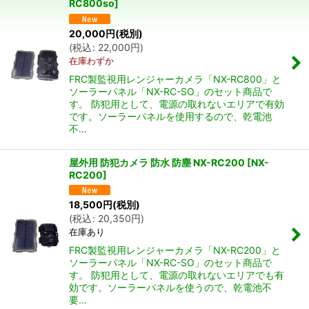
RC800so
]
並び順
:
20,000
円
(税別)
(
税込
:
22,000
円
)
絞り込む
在庫わずか
FRC製監視用レンジャーカメラ「NX-RC800」と
ソーラーパネル「NX-RC-SO」のセット商品で
す。 防犯用として、電源の取れないエリアで有効
です。ソーラーパネルを使用するので、乾電池
不…
屋外用 防犯カメラ 防水 防塵 NX-RC200
[
NX-
RC200
]
18,500
円
(税別)
(
税込
:
20,350
円
)
在庫あり
FRC製監視用レンジャーカメラ「NX-RC200」と
ソーラーパネル「NX-RC-SO」のセット商品で
す。 防犯用として、電源の取れないエリアでも有
効です。ソーラーパネルを使うので、乾電池不
要…