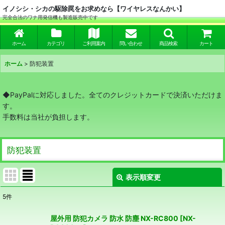
イノシシ・シカの駆除罠をお求めなら【ワイヤレスなんかい】
完全合法のワナ用発信機も製造販売中です
ホーム
カテゴリ
ご利用案内
問い合わせ
商品検索
カート
ホーム
>
防犯装置
◆PayPalに対応しました。全てのクレジットカードで決済いただけま
す。
手数料は当社が負担します。
防犯装置
表示順変更
閉じる
5
件
表示数
:
屋外用 防犯カメラ 防水 防塵 NX-RC800
[
NX-