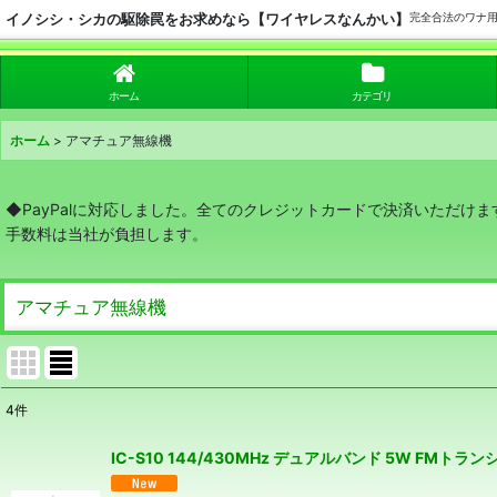
イノシシ・シカの駆除罠をお求めなら【ワイヤレスなんかい】
完全合法のワナ
ホーム
カテゴリ
ホーム
>
アマチュア無線機
◆PayPalに対応しました。全てのクレジットカードで決済いただけま
手数料は当社が負担します。
アマチュア無線機
4
件
サブカテゴリ
:
IC-S10 144/430MHz デュアルバンド 5W FMトラ
表示数
: