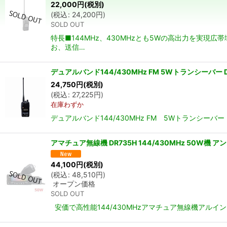
22,000
円
(税別)
(
税込
:
24,200
円
)
SOLD OUT
並び順
:
特長■144MHz、430MHzとも5Wの高出力を実現
お、送信…
デュアルバンド144/430MHz FM 5Wトランシーバー D
24,750
円
(税別)
(
税込
:
27,225
円
)
在庫わずか
デュアルバンド144/430MHz FM 5Wトランシ
アマチュア無線機 DR735H 144/430MHz 50W
44,100
円
(税別)
(
税込
:
48,510
円
)
オープン価格
SOLD OUT
安価で高性能144/430MHzアマチュア無線機アルイン