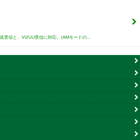
送受信と、VV/UU受信に対応。(AMモードの…