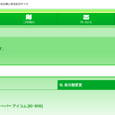
用発信機も製造販売中です
ご利用案内
問い合わせ
す。
表示順変更
ンシーバー アイコム
[
IC-S10
]