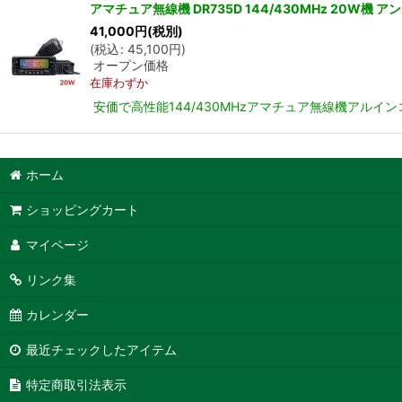
アマチュア無線機 DR735D 144/430MHz 20W
41,000
円
(税別)
(
税込
:
45,100
円
)
オープン価格
在庫わずか
安価で高性能144/430MHzアマチュア無線機アルイン
ホーム
ショッピングカート
マイページ
リンク集
カレンダー
最近チェックしたアイテム
特定商取引法表示