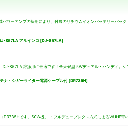
広帯域パワーアンプの採用により、付属のリチウムイオンバッテリーパック（B
絞り込む
J-S57LA アルインコ
[
DJ-S57LA
]
ーバー DJ-S57LA 狩猟用に最適です！全天候型 5Wデュアル・ハン
機 アンテナ・シガーライター電源ケーブル付
[
DR735H
]
コDR735Hです。50W機。 ・フルデュープレクス方式によるV/UHF帯の