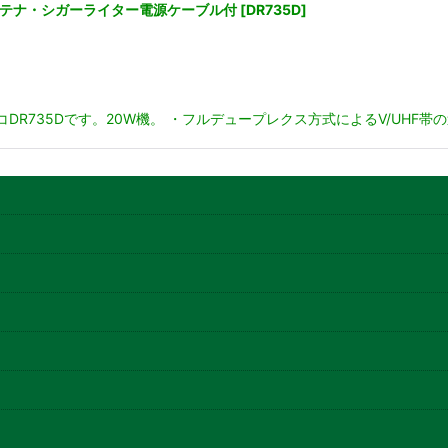
機 アンテナ・シガーライター電源ケーブル付
[
DR735D
]
コDR735Dです。20W機。 ・フルデュープレクス方式によるV/UHF帯の