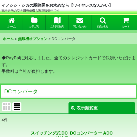
イノシシ・シカの駆除罠をお求めなら【ワイヤレスなんかい】
完全合法のワナ用発信機も製造販売中です
ホーム
カテゴリ
ご利用案内
問い合わせ
商品検索
カート
ホーム
>
無線機オプション
>
DCコンバータ
◆PayPalに対応しました。全てのクレジットカードで決済いただけま
す。
手数料は当社が負担します。
DCコンバータ
表示順変更
閉じる
4
件
表示数
:
スイッチング式 DC-DCコンバーター ADC-