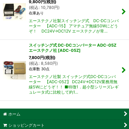
9,800
円
(税別)
(
税込
:
10,780
円
)
在庫あり
エーステクノ社製スイッチング式 DC-DCコンバ
ーター 【ADC-15】 アマチュア無線50Wにどう
ぞ！ DC24V→DC12V エーステクノが常…
スイッチング式 DC-DCコンバーター ADC-05Z
エーステクノ社
[
ADC-05Z
]
7,800
円
(税別)
(
税込
:
8,580
円
)
在庫数 30点
エーステクノ社製 スイッチング式DC-DCコンバ
ーター 【ADC-05Z】 DC24V→DC12V業務用無
線5Wにどうぞ！！ ■特徴1．超小型シリーズレギ
ュレータ式に比較して約1…
ホーム
ショッピングカート