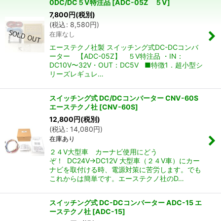
0DC/DC５V特注品
[
ADC-05Z ５V
]
並び順
:
7,800
円
(税別)
(
税込
:
8,580
円
)
在庫なし
絞り込む
エーステクノ社製 スイッチング式DC-DCコンバ
ーター 【ADC-05Z】 ５V特注品 ・IN：
DC10V〜32V・OUT：DC5V ■特徴1．超小型シ
リーズレギュレ…
スイッチング式 DC/DCコンバーター CNV-60S
エーステクノ社
[
CNV-60S
]
12,800
円
(税別)
(
税込
:
14,080
円
)
在庫あり
２４V大型車 カーナビ使用にどう
ぞ！ DC24V→DC12V 大型車（２４V車）にカー
ナビを取付ける時、電源対策に苦労します。でも
これからは簡単です。エーステクノ社のD…
スイッチング式 DC-DCコンバーター ADC-15 エ
ーステクノ社
[
ADC-15
]