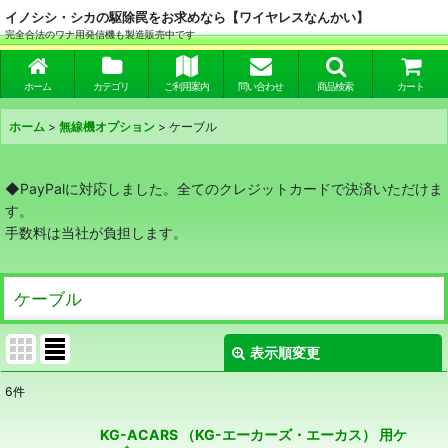
イノシシ・シカの駆除罠をお求めなら【ワイヤレスなんかい】
完全合法のワナ用発信機も製造販売中です
ホーム
カテゴリ
ご利用案内
問い合わせ
商品検索
カート
ホーム
>
無線機オプション
>
ケーブル
◆PayPalに対応しました。全てのクレジットカードで決済いただけま
す。
手数料は当社が負担します。
ケーブル
表示順変更
閉じる
6
件
表示数
:
KG-ACARS （KG-エーカーズ・エーカス） 用ケ