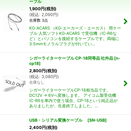
ーブル
並び順
:
1,900
円
(税別)
(
税込
:
2,090
円
)
在庫数 3点
絞り込む
KG-ACARS （KG-エーカーズ・エーカス） 用ケー
ブル 人気ソフトKG-ACARS で受信機（IC-R6な
ど）とパソコンを接続するケーブルです。両端に
3.5mmモノラルプラグが付いてい…
シガーライターケーブル CP-18同等品 社外品
[
n-
cp18
]
2,800
円
(税別)
(
税込
:
3,080
円
)
在庫なし
シガーライターケーブルCP-18相当品です。
DC12V → 6Vへ変換します。 アイコム製受信機
IC-R6を車内で使う場合、CP-18という純正品が
ありましたが、生産終了しました。…
USB・シリアル変換ケーブル
[
SN-USB
]
2,400
円
(税別)