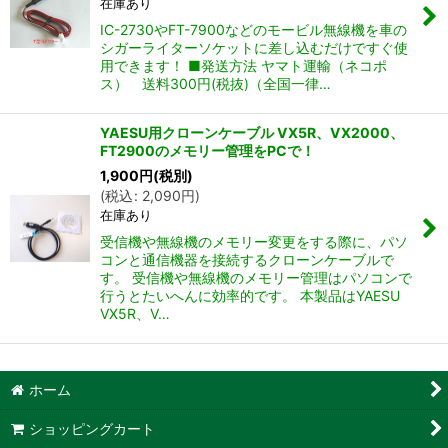
在庫あり
IC-2730やFT-7900などのモービル無線機を車の
シガーライターソケットに差し込むだけですぐ使
用できます！ ■発送方法 ヤマト運輸（ネコポ
ス） 送料300円(税抜)（全国一律…
YAESU用クローンケーブル VX5R、VX2000、
FT2900のメモリー管理をPCで！
1,900
円
(税別)
(
税込
:
2,090
円
)
在庫あり
受信機や無線機のメモリー変更をする際に、パソ
コンと通信機器を接続するクローンケーブルで
す。 受信機や無線機のメモリー管理はパソコンで
行うとたいへんに効率的です。 本製品はYAESU
VX5R、V…
ホーム
ショッピングカート