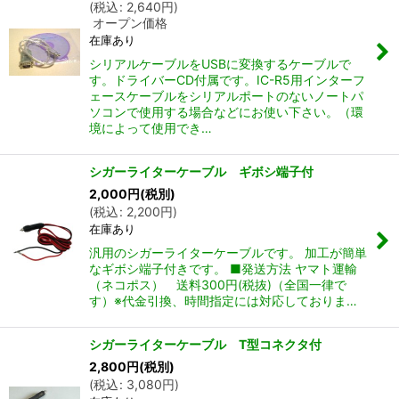
(
税込
:
2,640
円
)
オープン価格
在庫あり
シリアルケーブルをUSBに変換するケーブルで
す。ドライバーCD付属です。IC-R5用インターフ
ェースケーブルをシリアルポートのないノートパ
ソコンで使用する場合などにお使い下さい。（環
境によって使用でき…
シガーライターケーブル ギボシ端子付
2,000
円
(税別)
(
税込
:
2,200
円
)
在庫あり
汎用のシガーライターケーブルです。 加工が簡単
なギボシ端子付きです。 ■発送方法 ヤマト運輸
（ネコポス） 送料300円(税抜)（全国一律で
す）※代金引換、時間指定には対応しておりま…
シガーライターケーブル T型コネクタ付
2,800
円
(税別)
(
税込
:
3,080
円
)