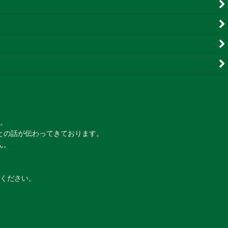
。
との話が伝わってきております。
ん。
ください。