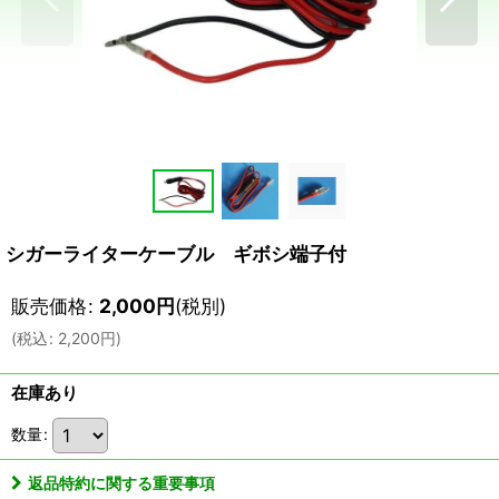
シガーライターケーブル ギボシ端子付
販売価格
:
2,000
円
(税別)
(
税込
:
2,200
円
)
在庫あり
数量
:
返品特約に関する重要事項