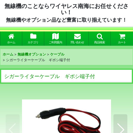
無線機のことならワイヤレス南海にお任せくださ
い！
無線機やオプション品など豊富に取り揃えています！
ホーム
カテゴリ
ご利用案内
問い合わせ
商品検索
カート
ホーム
>
無線機オプション
>
ケーブル
>
シガーライターケーブル ギボシ端子付
シガーライターケーブル ギボシ端子付