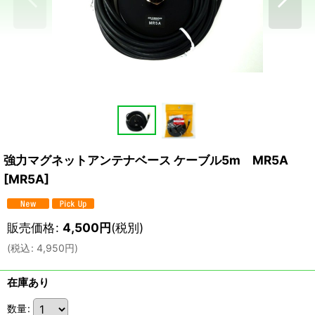
強力マグネットアンテナベース ケーブル5m MR5A
[
MR5A
]
販売価格
:
4,500
円
(税別)
(
税込
:
4,950
円
)
在庫あり
数量
: