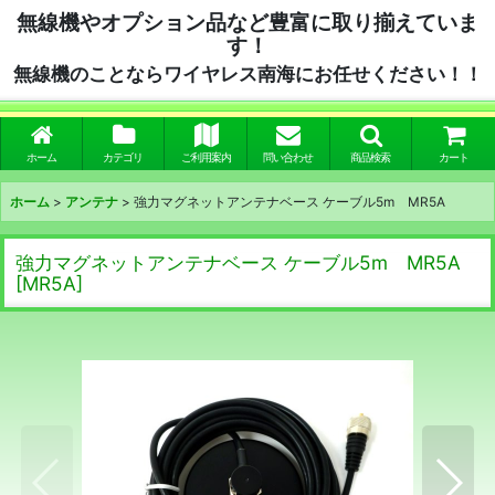
無線機やオプション品など豊富に取り揃えていま
す！
無線機のことならワイヤレス南海にお任せください！！
ホーム
カテゴリ
ご利用案内
問い合わせ
商品検索
カート
ホーム
>
アンテナ
>
強力マグネットアンテナベース ケーブル5m MR5A
強力マグネットアンテナベース ケーブル5m MR5A
[
MR5A
]