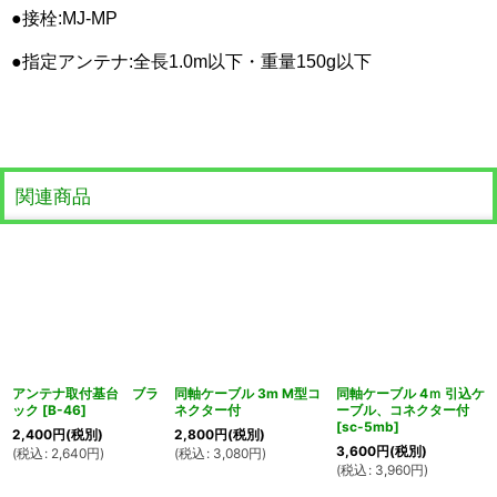
●接栓:MJ-MP
●指定アンテナ:全長1.0m以下・重量150g以下
関連商品
アンテナ取付基台 ブラ
同軸ケーブル 3m M型コ
同軸ケーブル 4ｍ 引込ケ
ック
[
B-46
]
ネクター付
ーブル、コネクター付
[
sc-5mb
]
2,400
円
(税別)
2,800
円
(税別)
3,600
円
(税別)
(
税込
:
2,640
円
)
(
税込
:
3,080
円
)
(
税込
:
3,960
円
)