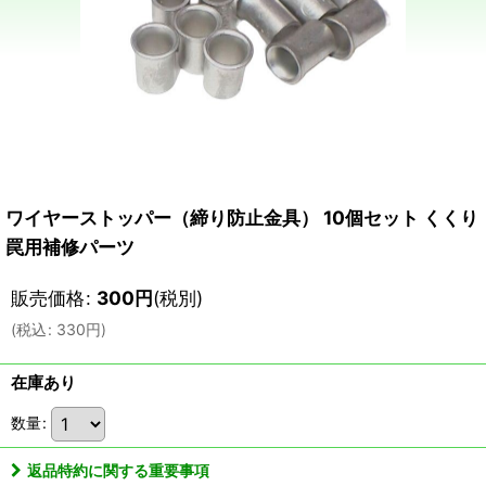
ワイヤーストッパー（締り防止金具） 10個セット くくり
罠用補修パーツ
販売価格
:
300
円
(税別)
(
税込
:
330
円
)
在庫あり
数量
:
返品特約に関する重要事項