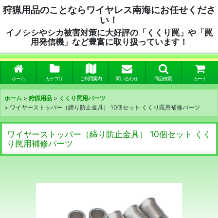
狩猟用品のことならワイヤレス南海にお任せくださ
い！
イノシシやシカ被害対策に大好評の「くくり罠」や「罠
用発信機」など豊富に取り扱っています！
ホーム
カテゴリ
ご利用案内
問い合わせ
商品検索
カート
ホーム
>
狩猟用品
>
くくり罠用パーツ
>
ワイヤーストッパー（締り防止金具） 10個セット くくり罠用補修パーツ
ワイヤーストッパー（締り防止金具） 10個セット くく
り罠用補修パーツ