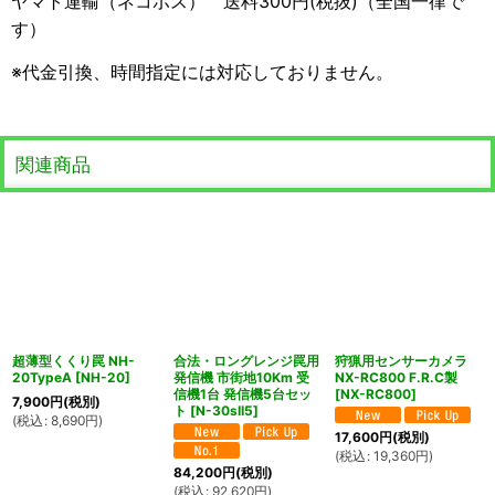
ヤマト運輸（ネコポス） 送料300円(税抜)（全国一律で
す）
※代金引換、時間指定には対応しておりません。
関連商品
超薄型くくり罠 NH-
合法・ロングレンジ罠用
狩猟用センサーカメラ
20TypeA
[
NH-20
]
発信機 市街地10Km 受
NX-RC800 F.R.C製
信機1台 発信機5台セッ
[
NX-RC800
]
7,900
円
(税別)
ト
[
N-30sII5
]
(
税込
:
8,690
円
)
17,600
円
(税別)
(
税込
:
19,360
円
)
84,200
円
(税別)
(
税込
:
92,620
円
)