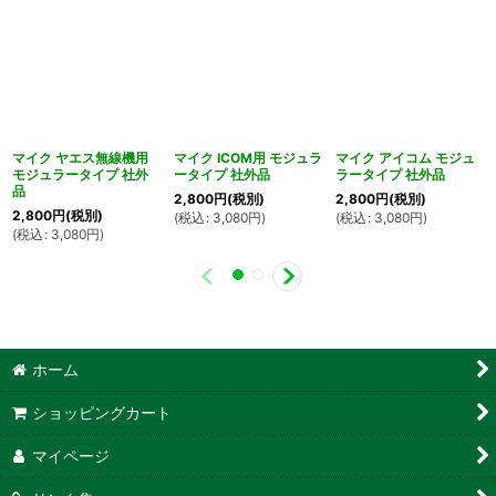
マイク ヤエス無線機用
マイク ICOM用 モジュラ
マイク アイコム モジュ
モジュラータイプ 社外
ータイプ 社外品
ラータイプ 社外品
品
2,800
円
(税別)
2,800
円
(税別)
2,800
円
(税別)
(
税込
:
3,080
円
)
(
税込
:
3,080
円
)
(
税込
:
3,080
円
)
ホーム
ショッピングカート
マイページ