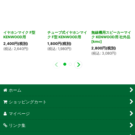
イヤホンマイク F型
チューブ式イヤホンマイ
無線機用スピーカーマイ
KENWOOD用
ク F型 KENWOOD用
ク KENWOOD用 社外品
[
kmc
]
2,400
円
(税別)
1,800
円
(税別)
2,800
円
(税別)
(
税込
:
2,640
円
)
(
税込
:
1,980
円
)
(
税込
:
3,080
円
)
ホーム
ショッピングカート
マイページ
リンク集